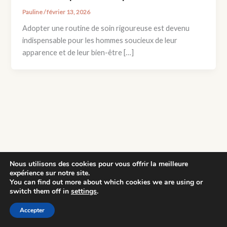
Pauline
/
février 13, 2026
Adopter une routine de soin rigoureuse est devenu
indispensable pour les hommes soucieux de leur
apparence et de leur bien-être […]
Nous utilisons des cookies pour vous offrir la meilleure
expérience sur notre site.
You can find out more about which cookies we are using or
switch them off in
settings
.
Copyright © 2026 Slow Maman | Propulsé par
Thème WordPress
Astra
Accepter